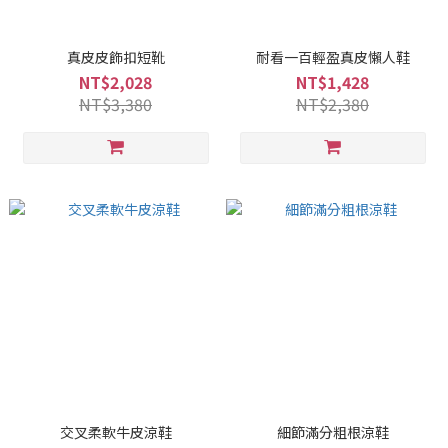
真皮皮飾扣短靴
耐看一百輕盈真皮懶人鞋
NT$2,028
NT$1,428
NT$3,380
NT$2,380
交叉柔軟牛皮涼鞋
細節滿分粗根涼鞋