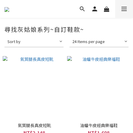
尋找灰姑娘系列~自訂鞋款~
Sort by
24 Items per page
氣質腿長真皮短靴
油蠟牛皮經典樂福鞋
NT$2,148
NT$1,608