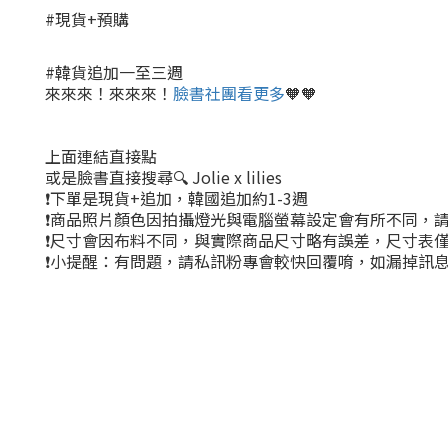
#現貨+預購
#韓貨追加一至三週
來來來！來來來！
臉書社團看更多
🧡🧡
上面連結直接點
或是臉書直接搜尋🔍 Jolie x lilies
❗下單是現貨+追加，韓國追加約1-3週
❗商品照片顏色因拍攝燈光與電腦螢幕設定會有所不同，
❗尺寸會因布料不同，與實際商品尺寸略有誤差，尺寸表
❗小提醒：有問題，請私訊粉專會較快回覆唷，如漏掉訊