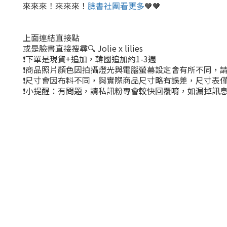
來來來！來來來！
臉書社團看更多
🧡🧡
上面連結直接點
或是臉書直接搜尋🔍 Jolie x lilies
❗下單是現貨+追加，韓國追加約1-3週
❗商品照片顏色因拍攝燈光與電腦螢幕設定會有所不同，
❗尺寸會因布料不同，與實際商品尺寸略有誤差，尺寸表
❗小提醒：有問題，請私訊粉專會較快回覆唷，如漏掉訊