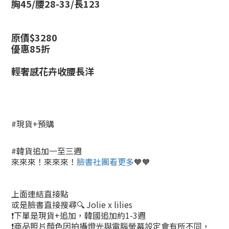
胸45/腰28-33/長123
原價$
3280
優惠85折
輕奢感花卉收腰長洋
#現貨+預購
#韓貨追加一至三週
來來來！來來來！
臉書社團看更多
🧡🧡
上面連結直接點
或是臉書直接搜尋🔍 Jolie x lilies
❗下單是現貨+追加，韓國追加約1-3週
❗商品照片顏色因拍攝燈光與電腦螢幕設定會有所不同，