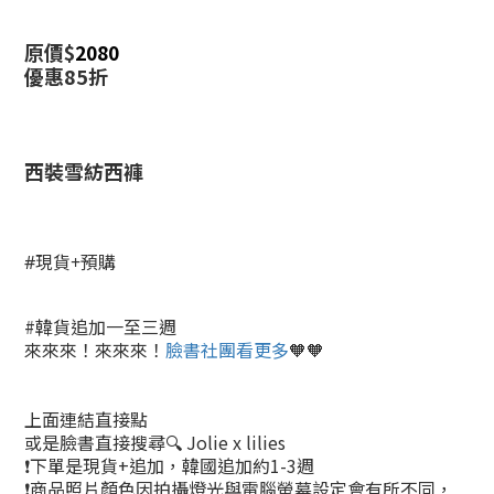
原價$
2080
優惠85折
西裝雪紡西褲
#現貨+預購
#韓貨追加一至三週
來來來！來來來！
臉書社團看更多
🧡🧡
上面連結直接點
或是臉書直接搜尋🔍 Jolie x lilies
❗下單是現貨+追加，韓國追加約1-3週
❗商品照片顏色因拍攝燈光與電腦螢幕設定會有所不同，