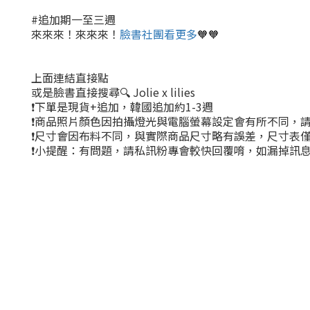
#追加期一至三週
來來來！來來來！
臉書社團看更多
🧡🧡
上面連結直接點
或是臉書直接搜尋🔍 Jolie x lilies
❗下單是現貨+追加，韓國追加約1-3週
❗商品照片顏色因拍攝燈光與電腦螢幕設定會有所不同，
❗尺寸會因布料不同，與實際商品尺寸略有誤差，尺寸表
❗小提醒：有問題，請私訊粉專會較快回覆唷，如漏掉訊