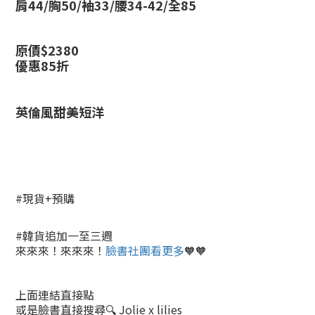
肩44/胸50/袖33/腰34-42/全85
原價$2380
優惠85折
英倫風甜美短洋
#現貨+預購
#韓貨追加一至三週
來來來！來來來！
臉書社團看更多
🧡🧡
上面連結直接點
或是臉書直接搜尋🔍 Jolie x lilies