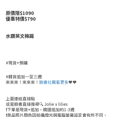
原價限$
1090
優惠特價$790
水鑽英文棉踢
#現貨+預購
#韓貨追加一至三週
來來來！來來來！
臉書社團看更多
🧡🧡
上面連結直接點
或是臉書直接搜尋🔍 Jolie x lilies
❗下單是現貨+追加，韓國追加約1-3週
❗商品照片顏色因拍攝燈光與電腦螢幕設定會有所不同，