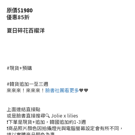
原價$
1980
優惠85折
夏日碎花百褶洋
#現貨+預購
#韓貨追加一至三週
來來來！來來來！
臉書社團看更多
🧡🧡
上面連結直接點
或是臉書直接搜尋🔍 Jolie x lilies
❗下單是現貨+追加，韓國追加約1-3週
❗商品照片顏色因拍攝燈光與電腦螢幕設定會有所不同，
請以實體商品顏色為準