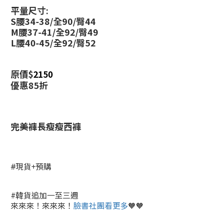
平量尺寸:
S腰34-38/全90/臀44
M腰37-41/全92/臀49
L腰40-45/全92/臀52
原價$
2150
優惠85折
完美褲長瘦瘦西褲
#現貨+預購
#韓貨追加一至三週
來來來！來來來！
臉書社團看更多
🧡🧡