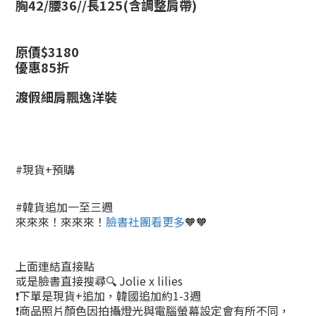
胸42/腰36//長125(含調整肩帶)
原價$
3180
優惠85折
渡假細肩飄逸洋裝
#現貨+預購
#韓貨追加一至三週
來來來！來來來！
臉書社團看更多
🧡🧡
上面連結直接點
或是臉書直接搜尋🔍 Jolie x lilies
❗下單是現貨+追加，韓國追加約1-3週
❗商品照片顏色因拍攝燈光與電腦螢幕設定會有所不同，