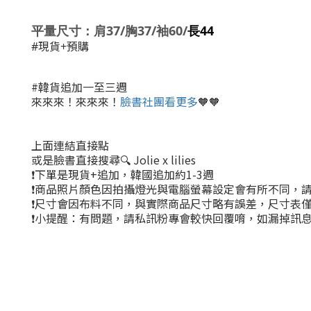
平量尺寸：肩37/胸37/袖60/
長44
#現貨+預購
#韓貨追加一至三週
來來來！來來來！
臉書社團看更多
🧡🧡
上面連結直接點
或是臉書直接搜尋🔍 Jolie x lilies
❗下單是現貨+追加，韓國追加約1-3週
❗商品照片顏色因拍攝燈光與電腦螢幕設定會有所不同，
❗尺寸會因布料不同，與實際商品尺寸略有誤差，尺寸表
❗小提醒：有問題，請私訊粉專會較快回覆唷，如漏掉訊