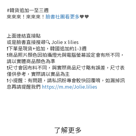
#韓貨追加一至三週
來來來！來來來！
臉書社團看更多
🧡🧡
上面連結直接點
或是臉書直接搜尋🔍 Jolie x lilies
❗下單是現貨+追加，韓國追加約1-3週
❗商品照片顏色因拍攝燈光與電腦螢幕設定會有所不同，
請以實體商品顏色為準
❗尺寸會因布料不同，與實際商品尺寸略有誤差，尺寸表
僅供參考，實際請以實品為主
❗小提醒：有問題，請私訊粉專會較快回覆唷，如漏掉訊
息再請提醒我們
https://m.me/Jolie.lilies
了解更多