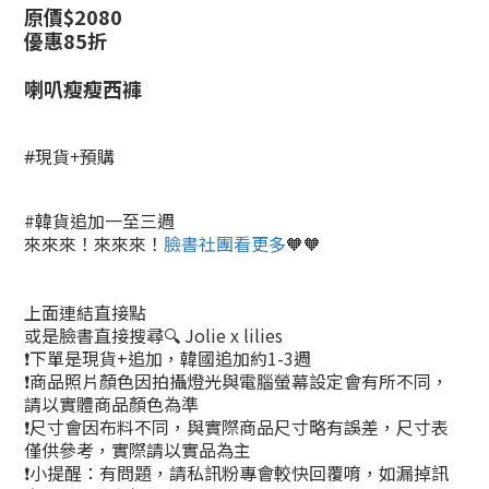
原價$2080
優惠85折
喇叭瘦瘦西褲
#現貨+預購
#韓貨追加一至三週
來來來！來來來！
臉書社團看更多
🧡🧡
上面連結直接點
或是臉書直接搜尋🔍 Jolie x lilies
❗下單是現貨+追加，韓國追加約1-3週
❗商品照片顏色因拍攝燈光與電腦螢幕設定會有所不同，
請以實體商品顏色為準
❗尺寸會因布料不同，與實際商品尺寸略有誤差，尺寸表
僅供參考，實際請以實品為主
❗小提醒：有問題，請私訊粉專會較快回覆唷，如漏掉訊