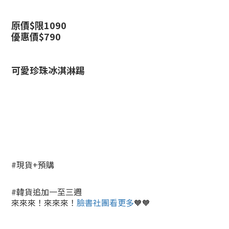
原價$限1090
優惠價$790
可愛珍珠冰淇淋踢
#現貨+預購
#韓貨追加一至三週
來來來！來來來！
臉書社團看更多
🧡🧡