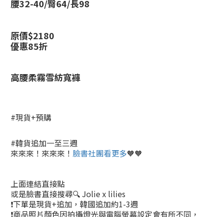
腰32-40/臀64/長98
原價$2180
優惠85折
高腰柔霧雪紡寬褲
#現貨+預購
#韓貨追加一至三週
來來來！來來來！
臉書社團看更多
🧡🧡
上面連結直接點
或是臉書直接搜尋🔍 Jolie x lilies
❗下單是現貨+追加，韓國追加約1-3週
❗商品照片顏色因拍攝燈光與電腦螢幕設定會有所不同，