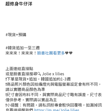
超修身牛仔洋
#現貨+預購
#韓貨追加一至三週
來來來！來來來！
臉書社團看更多
🧡🧡
上面連結直接點
或是臉書直接搜尋🔍 Jolie x lilies
❗下單是現貨+追加，韓國追加約1-3週
❗商品照片顏色因拍攝燈光與電腦螢幕設定會有所不同，
請以實體商品顏色為準
❗尺寸會因布料不同，與實際商品尺寸略有誤差，尺寸表
僅供參考，實際請以實品為主
❗小提醒：有問題，請私訊粉專會較快回覆唷，如漏掉訊
息再請提醒我們
https://m.me/Jolie.lilies