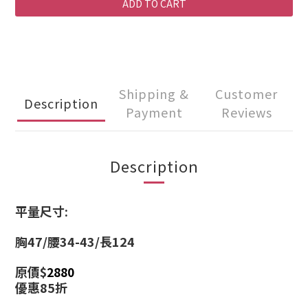
ADD TO CART
Shipping &
Customer
Description
Payment
Reviews
Description
平量尺寸:
胸47/腰34-43/長124
原價$
2880
優惠85折