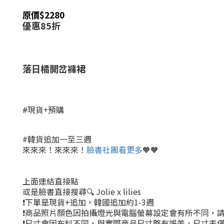
原價$2280
優惠85折
落日橘開岔褲裙
#現貨+預購
#韓貨追加一至三週
來來來！來來來！
臉書社團看更多
🧡🧡
上面連結直接點
或是臉書直接搜尋🔍 Jolie x lilies
❗下單是現貨+追加，韓國追加約1-3週
❗商品照片顏色因拍攝燈光與電腦螢幕設定會有所不同，
❗尺寸會因布料不同，與實際商品尺寸略有誤差，尺寸表