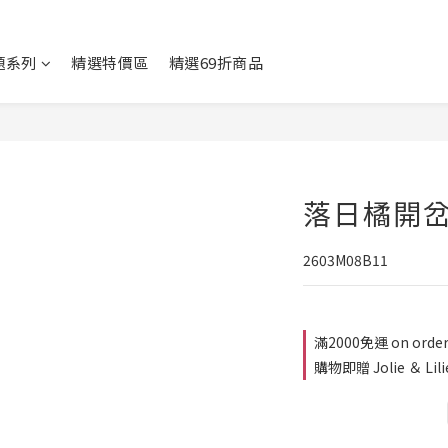
題系列
精選特價區
精選69折商品
落日橘開
2603M08B11
滿2000免運 on orde
購物即贈 Jolie ＆ Lil