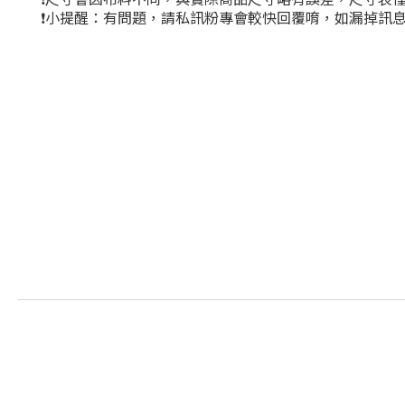
❗小提醒：有問題，請私訊粉專會較快回覆唷，如漏掉訊