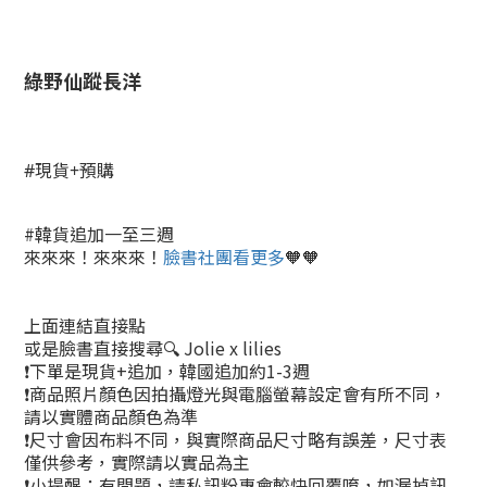
綠野仙蹤長洋
#現貨+預購
#韓貨追加一至三週
來來來！來來來！
臉書社團看更多
🧡🧡
上面連結直接點
或是臉書直接搜尋🔍 Jolie x lilies
❗下單是現貨+追加，韓國追加約1-3週
❗商品照片顏色因拍攝燈光與電腦螢幕設定會有所不同，
請以實體商品顏色為準
❗尺寸會因布料不同，與實際商品尺寸略有誤差，尺寸表
僅供參考，實際請以實品為主
❗小提醒：有問題，請私訊粉專會較快回覆唷，如漏掉訊