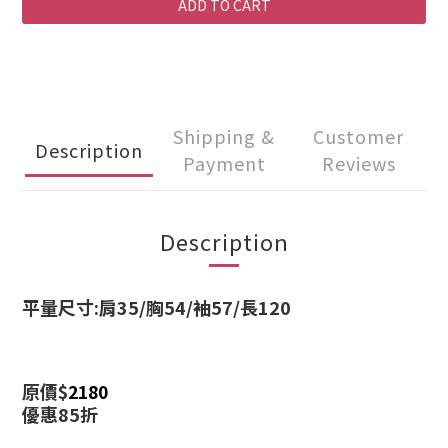
ADD TO CART
Shipping &
Customer
Description
Payment
Reviews
Description
平量尺寸:
肩35/胸54/袖57/長120
原價$
2180
優惠85折