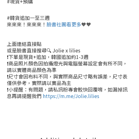
#現貨+預購
#韓貨追加一至三週
來來來！來來來！
臉書社團看更多
🧡🧡
上面連結直接點
或是臉書直接搜尋🔍 Jolie x lilies
❗下單是現貨+追加，韓國追加約1-3週
❗商品照片顏色因拍攝燈光與電腦螢幕設定會有所不同，
請以實體商品顏色為準
❗尺寸會因布料不同，與實際商品尺寸略有誤差，尺寸表
僅供參考，實際請以實品為主
❗小提醒：有問題，請私訊粉專會較快回覆唷，如漏掉訊
息再請提醒我們
https://m.me/Jolie.lilies