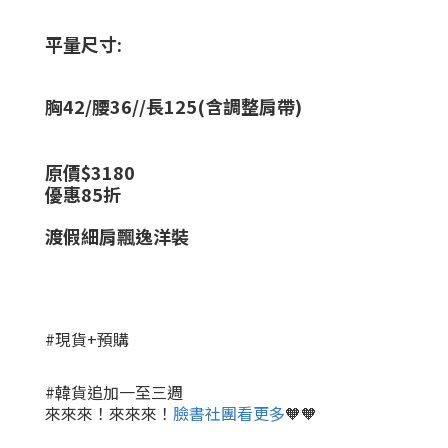
平量尺寸:
胸42/腰36//長125(含調整肩帶)
原價$
3180
優惠85折
渡假細肩飄逸洋裝
#現貨+預購
#韓貨追加一至三週
來來來！來來來！
臉書社團看更多
🧡🧡