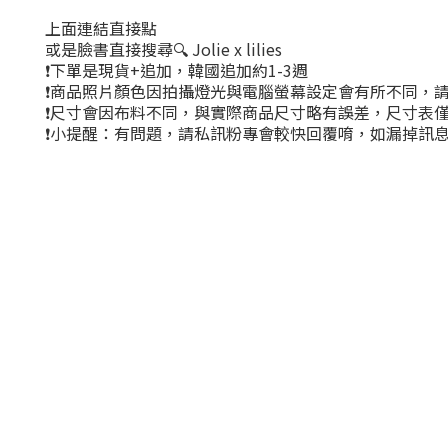
上面連結直接點
或是臉書直接搜尋🔍 Jolie x lilies
❗下單是現貨+追加，韓國追加約1-3週
❗商品照片顏色因拍攝燈光與電腦螢幕設定會有所不同，
❗尺寸會因布料不同，與實際商品尺寸略有誤差，尺寸表
❗小提醒：有問題，請私訊粉專會較快回覆唷，如漏掉訊