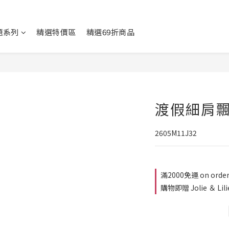
題系列
精選特價區
精選69折商品
渡假細肩
2605M11J32
滿2000免運 on orde
購物即贈 Jolie ＆ Lil