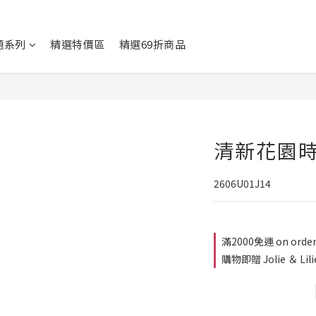
題系列
精選特價區
精選69折商品
清新花園
2606U01J14
滿2000免運 on orde
購物即贈 Jolie ＆ Lil