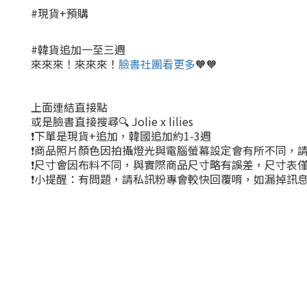
#現貨+預購
#韓貨追加一至三週
來來來！來來來！
臉書社團看更多
🧡🧡
上面連結直接點
或是臉書直接搜尋🔍 Jolie x lilies
❗下單是現貨+追加，韓國追加約1-3週
❗商品照片顏色因拍攝燈光與電腦螢幕設定會有所不同，
❗尺寸會因布料不同，與實際商品尺寸略有誤差，尺寸表
❗小提醒：有問題，請私訊粉專會較快回覆唷，如漏掉訊