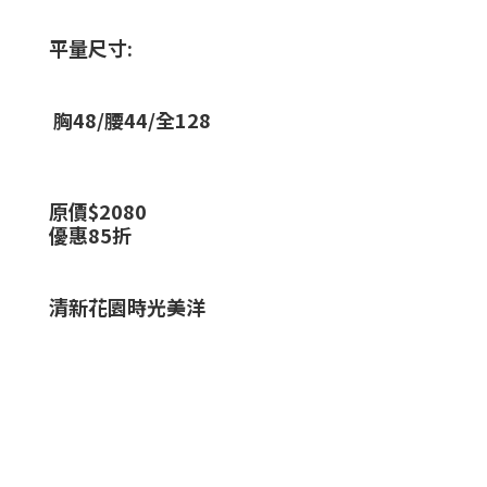
平量尺寸:
胸48/腰44/全128
原價$2080
優惠85折
清新花園時光美洋