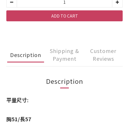
ADD TO CART
Shipping &
Customer
Description
Payment
Reviews
Description
平量尺寸:
胸51/長57