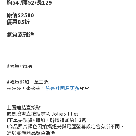
胸54 /腰52/長129
原價$
2580
優惠85折
氣質素雅洋
#現貨+預購
#韓貨追加一至三週
來來來！來來來！
臉書社團看更多
🧡🧡
上面連結直接點
或是臉書直接搜尋🔍 Jolie x lilies
❗下單是現貨+追加，韓國追加約1-3週
❗商品照片顏色因拍攝燈光與電腦螢幕設定會有所不同，
請以實體商品顏色為準