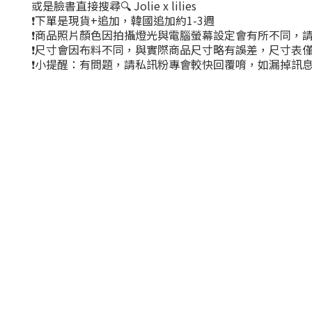
或是臉書直接搜尋🔍 Jolie x lilies
❗下單是現貨+追加，韓國追加約1-3週
❗商品照片顏色因拍攝燈光與電腦螢幕設定會有所不同，
❗尺寸會因布料不同，與實際商品尺寸略有誤差，尺寸表
❗小提醒：有問題，請私訊粉專會較快回覆唷，如漏掉訊