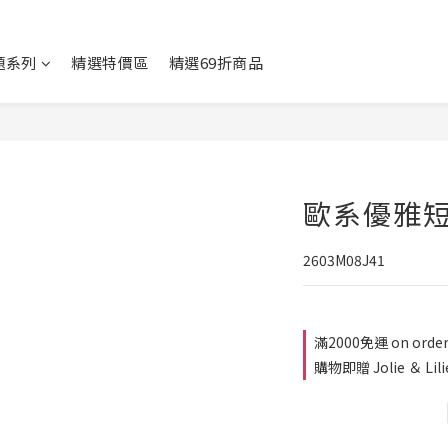
題系列
精選特價區
精選69折商品
歐系優雅
2603M08J41
滿2000免運 on orde
購物即贈 Jolie ＆ Lil