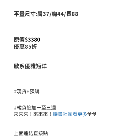
平量尺寸:肩37/胸44/長88
原價$
3380
優惠85折
歐系優雅短洋
#現貨+預購
#韓貨追加一至三週
來來來！來來來！
臉書社團看更多
🧡🧡
上面連結直接點