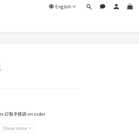
English
組
r
ies 訂製手提袋 on order
Show more