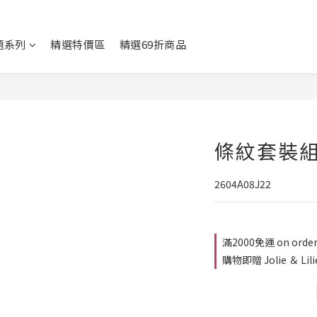
題系列
精選特價區
精選69折商品
條紋套裝
2604A08J22
滿2000免運 on orde
購物即贈 Jolie ＆ Lil