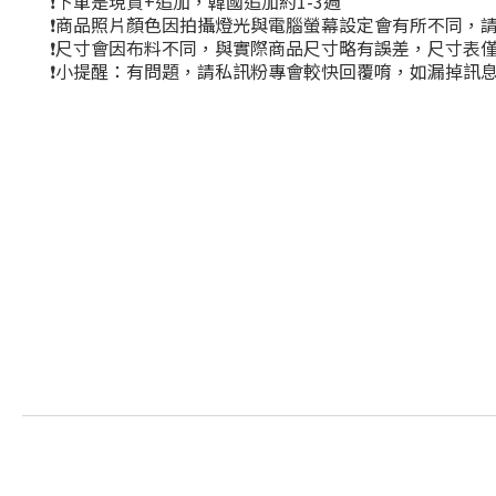
❗下單是現貨+追加，韓國追加約1-3週
❗商品照片顏色因拍攝燈光與電腦螢幕設定會有所不同，
❗尺寸會因布料不同，與實際商品尺寸略有誤差，尺寸表
❗小提醒：有問題，請私訊粉專會較快回覆唷，如漏掉訊