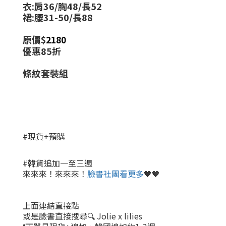
衣:肩36/胸48/長52
裙:腰31-50/長88
原價$
2180
優惠85折
條紋套裝組
#現貨+預購
#韓貨追加一至三週
來來來！來來來！
臉書社團看更多
🧡🧡
上面連結直接點
或是臉書直接搜尋🔍 Jolie x lilies