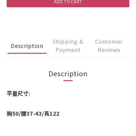
ADD TO CART
Shipping &
Customer
Description
Payment
Reviews
Description
平量尺寸:
胸50/腰37-43/長122