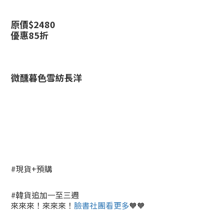
原價$2480
優惠85折
微醺暮色雪紡長洋
#現貨+預購
#韓貨追加一至三週
來來來！來來來！
臉書社團看更多
🧡🧡