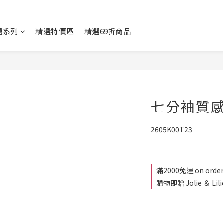
題系列
精選特價區
精選69折商品
七分袖質
2605K00T23
滿2000免運 on orde
購物即贈 Jolie ＆ Lil