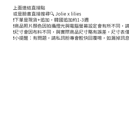
上面連結直接點
或是臉書直接搜尋🔍 Jolie x lilies
❗下單是現貨+追加，韓國追加約1-3週
❗商品照片顏色因拍攝燈光與電腦螢幕設定會有所不同，
❗尺寸會因布料不同，與實際商品尺寸略有誤差，尺寸表
❗小提醒：有問題，請私訊粉專會較快回覆唷，如漏掉訊