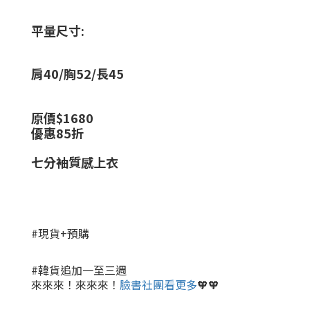
平量尺寸:
肩40/胸52/長45
原價$1680
優惠85折
七分袖質感上衣
#現貨+預購
#韓貨追加一至三週
來來來！來來來！
臉書社團看更多
🧡🧡